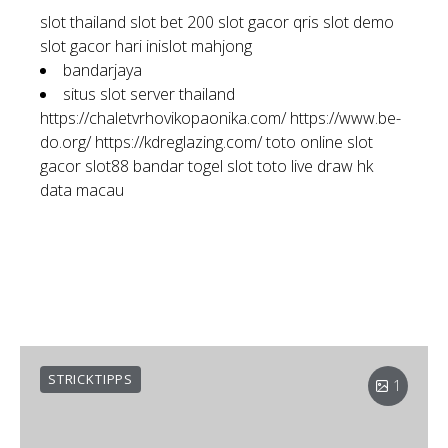
slot thailand
slot bet 200
slot gacor qris
slot demo
slot gacor hari ini
slot mahjong
bandarjaya
situs slot server thailand
https://chaletvrhovikopaonika.com/
https://www.be-
do.org/
https://kdreglazing.com/
toto online
slot
gacor
slot88
bandar togel
slot toto
live draw hk
data macau
STRICKTIPPS
1