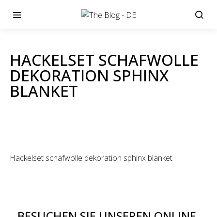
HACKELSET SCHAFWOLLE
DEKORATION SPHINX
BLANKET
Hackelset schafwolle dekoration sphinx blanket
BESUCHEN SIE UNSEREN ONLINE-