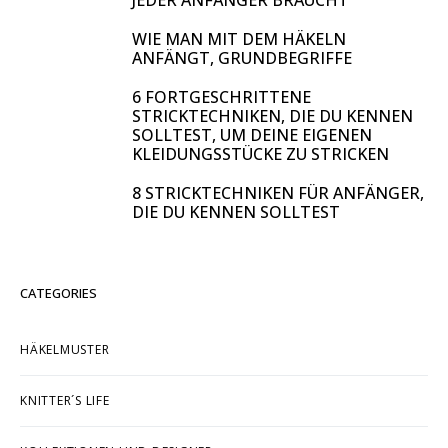
JEDER ANFÄNGER BRAUCHT
WIE MAN MIT DEM HÄKELN
ANFÄNGT, GRUNDBEGRIFFE
6 FORTGESCHRITTENE
STRICKTECHNIKEN, DIE DU KENNEN
SOLLTEST, UM DEINE EIGENEN
KLEIDUNGSSTÜCKE ZU STRICKEN
8 STRICKTECHNIKEN FÜR ANFÄNGER,
DIE DU KENNEN SOLLTEST
CATEGORIES
HÄKELMUSTER
KNITTER´S LIFE