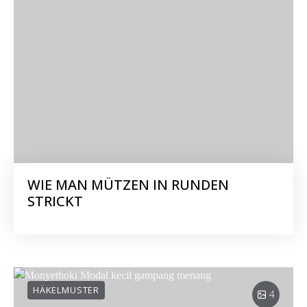
WIE MAN MÜTZEN IN RUNDEN
STRICKT
HÄKELMUSTER
4