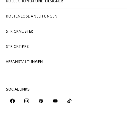
KOLLEKTIONEN UND DESIGNER
KOSTENLOSE ANLEITUNGEN
STRICKMUSTER
STRICKTIPPS
VERANSTALTUNGEN
SOCIAL LINKS