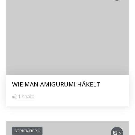
WIE MAN AMIGURUMI HÄKELT
1 share
STRICKTIPPS
5