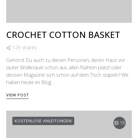
CROCHET COTTON BASKET
126 shares
Gehörst Du auch zu diesen Personen, deren Haus vor
lauter Wollknäuel schon aus allen Nähten platzt oder
dessen Magazine sich schon auf dem Tisch stapeln? Wir
haben heute im Blog…
VIEW POST
KOSTENLOSE ANLEITUNGEN
18