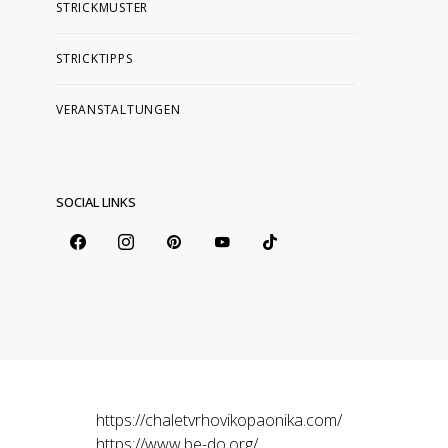
STRICKMUSTER
STRICKTIPPS
VERANSTALTUNGEN
SOCIAL LINKS
https://chaletvrhovikopaonika.com/
https://www.be-do.org/