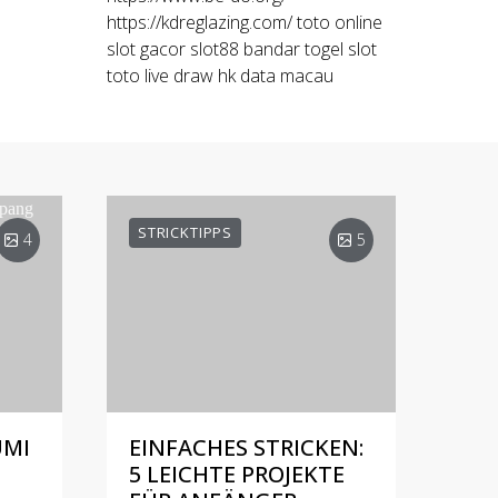
https://kdreglazing.com/
toto online
slot gacor
slot88
bandar togel
slot
toto
live draw hk
data macau
STRICKTIPPS
4
5
UMI
EINFACHES STRICKEN:
5 LEICHTE PROJEKTE