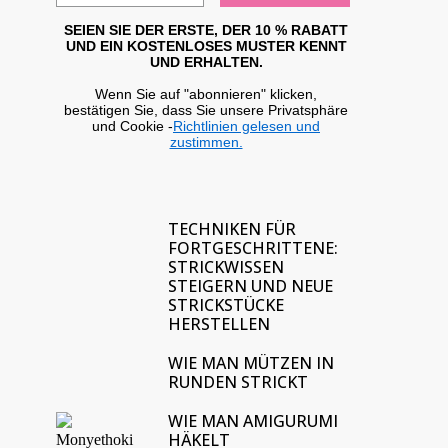
SEIEN SIE DER ERSTE, DER 10 % RABATT
UND EIN KOSTENLOSES MUSTER KENNT
UND ERHALTEN.
Wenn Sie auf "abonnieren" klicken,
bestätigen Sie, dass Sie unsere Privatsphäre
und Cookie -
Richtlinien gelesen und
zustimmen.
TECHNIKEN FÜR
FORTGESCHRITTENE:
STRICKWISSEN
STEIGERN UND NEUE
STRICKSTÜCKE
HERSTELLEN
WIE MAN MÜTZEN IN
RUNDEN STRICKT
WIE MAN AMIGURUMI
HÄKELT