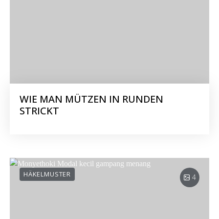
WIE MAN MÜTZEN IN RUNDEN
STRICKT
HÄKELMUSTER
4