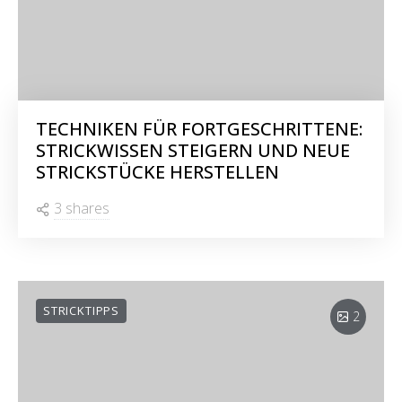
TECHNIKEN FÜR FORTGESCHRITTENE:
STRICKWISSEN STEIGERN UND NEUE
STRICKSTÜCKE HERSTELLEN
3 shares
STRICKTIPPS
2