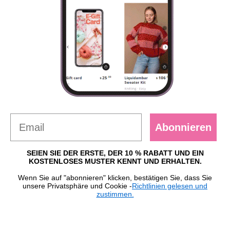
Abonnieren
SEIEN SIE DER ERSTE, DER 10 % RABATT UND EIN
KOSTENLOSES MUSTER KENNT UND ERHALTEN.
Wenn Sie auf "abonnieren" klicken, bestätigen Sie, dass Sie
unsere Privatsphäre und Cookie -
Richtlinien gelesen und
zustimmen.