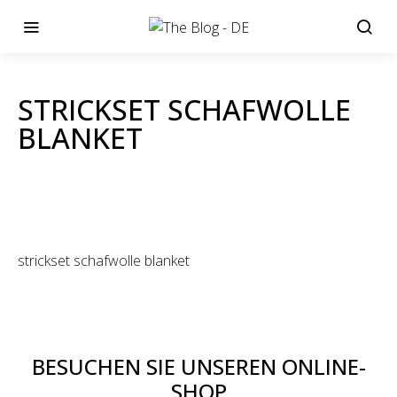
STRICKSET SCHAFWOLLE
BLANKET
strickset schafwolle blanket
BESUCHEN SIE UNSEREN ONLINE-
SHOP