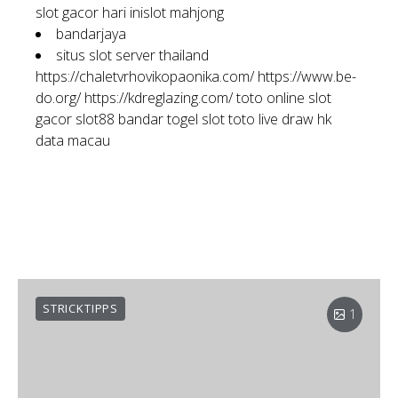
slot gacor hari ini
slot mahjong
bandarjaya
situs slot server thailand
https://chaletvrhovikopaonika.com/
https://www.be-
do.org/
https://kdreglazing.com/
toto online
slot
gacor
slot88
bandar togel
slot toto
live draw hk
data macau
STRICKTIPPS
1