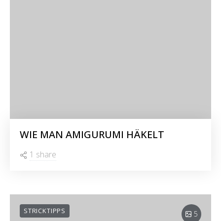
WIE MAN AMIGURUMI HÄKELT
1 share
STRICKTIPPS
5