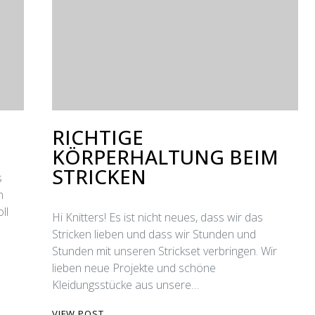
RICHTIGE
KÖRPERHALTUNG BEIM
STRICKEN
s
n
ll
Hi Knitters! Es ist nicht neues, dass wir das
Stricken lieben und dass wir Stunden und
Stunden mit unseren Strickset verbringen. Wir
lieben neue Projekte und schöne
Kleidungsstücke aus unsere…
VIEW POST