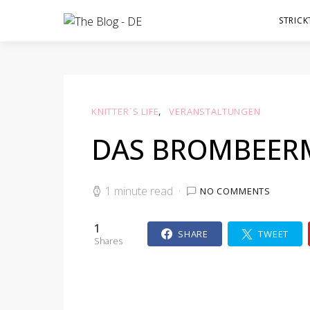
STRICK
KNITTER´S LIFE
VERANSTALTUNGEN
DAS BROMBEER
1 minute read
NO COMMENTS
1
SHARE
TWEET
Shares