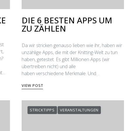
KE
DIE 6 BESTEN APPS UM
ZU ZÄHLEN
st
Da wir stricken genauso lieben wie ihr, haben wir
t,
unzählige Apps, die mit der Knitting-Welt zu tun
n?
haben, getestet. Es gibt Millionen Apps (wir
übertreiben nicht) und alle
mt…
haben verschiedene Merkmale. Und…
VIEW POST
STRICKTIPPS
VERANSTALTUNGEN