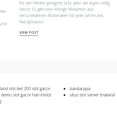
für den Winter geeignet sind, aber die liegen völlig
falsch. Es gibt eine Menge Wollarten aus
 der
verschiedenen Materialien für jede Jahreszeit,
fast genauso…
 und
VIEW POST
iland
slot bet 200
slot gacor
bandarjaya
t demo
slot gacor hari ini
slot
situs slot server thailand
g