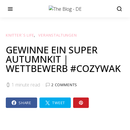
KNITTER´S LIFE
VERANSTALTUNGEN
GEWINNE EIN SUPER
AUTUMNKIT |
WETTBEWERB #COZYWAK
1 minute read
2 COMMENTS
SHARE
TWEET