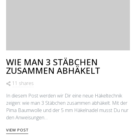
WIE MAN 3 STÄBCHEN
ZUSAMMEN ABHÄKELT
11 shares
In diesem Post werden wir Dir eine neue Häkeltechnik
zeigen: wie man 3 Stäbchen zusammen abhäkelt. Mit der
Pima Baumwolle und der 5 mm Häkelnadel musst Du nur
den Anweisungen…
VIEW POST