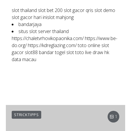
slot thailand
slot bet 200
slot gacor qris
slot demo
slot gacor hari ini
slot mahjong
bandarjaya
situs slot server thailand
https://chaletvrhovikopaonika.com/
https://www.be-
do.org/
https://kdreglazing.com/
toto online
slot
gacor
slot88
bandar togel
slot toto
live draw hk
data macau
STRICKTIPPS
1