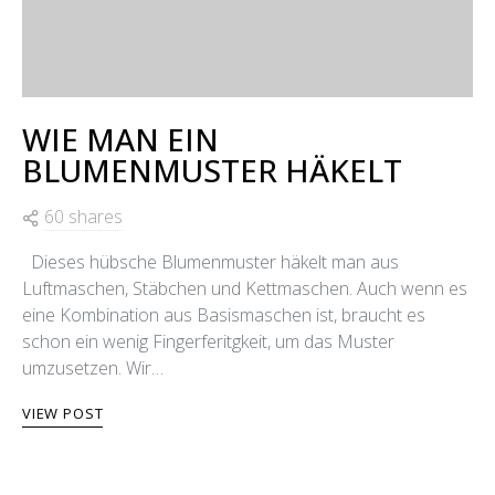
WIE MAN EIN
BLUMENMUSTER HÄKELT
60 shares
Dieses hübsche Blumenmuster häkelt man aus
Luftmaschen, Stäbchen und Kettmaschen. Auch wenn es
eine Kombination aus Basismaschen ist, braucht es
schon ein wenig Fingerferitgkeit, um das Muster
umzusetzen. Wir…
VIEW POST