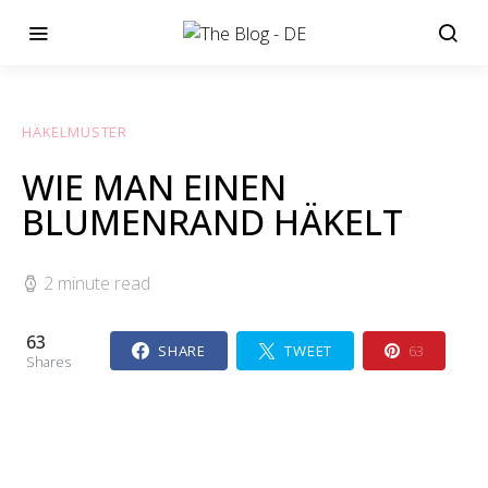
HÄKELMUSTER
WIE MAN EINEN
BLUMENRAND HÄKELT
2 minute read
63
SHARE
TWEET
63
Shares