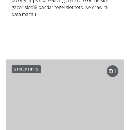
do.org/
https://kdreglazing.com/
toto online
slot
gacor
slot88
bandar togel
slot toto
live draw hk
data macau
STRICKTIPPS
1