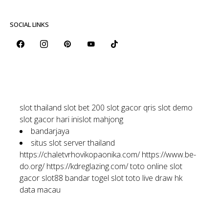
SOCIAL LINKS
slot thailand
slot bet 200
slot gacor qris
slot demo
slot gacor hari ini
slot mahjong
bandarjaya
situs slot server thailand
https://chaletvrhovikopaonika.com/
https://www.be-
do.org/
https://kdreglazing.com/
toto online
slot
gacor
slot88
bandar togel
slot toto
live draw hk
data macau