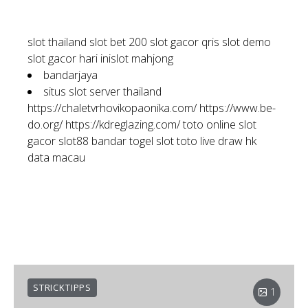
slot thailand
slot bet 200
slot gacor qris
slot demo
slot gacor hari ini
slot mahjong
bandarjaya
situs slot server thailand
https://chaletvrhovikopaonika.com/
https://www.be-
do.org/
https://kdreglazing.com/
toto online
slot
gacor
slot88
bandar togel
slot toto
live draw hk
data macau
STRICKTIPPS
1