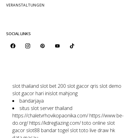
VERANSTALTUNGEN
SOCIAL LINKS
slot thailand
slot bet 200
slot gacor qris
slot demo
slot gacor hari ini
slot mahjong
bandarjaya
situs slot server thailand
https://chaletvrhovikopaonika.com/
https://www.be-
do.org/
https://kdreglazing.com/
toto online
slot
gacor
slot88
bandar togel
slot toto
live draw hk
data macau