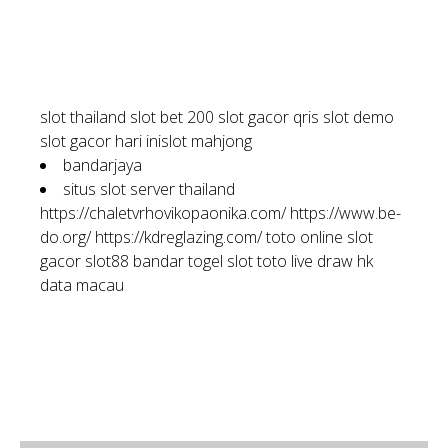
slot thailand
slot bet 200
slot gacor qris
slot demo
slot gacor hari ini
slot mahjong
bandarjaya
situs slot server thailand
https://chaletvrhovikopaonika.com/
https://www.be-
do.org/
https://kdreglazing.com/
toto online
slot
gacor
slot88
bandar togel
slot toto
live draw hk
data macau