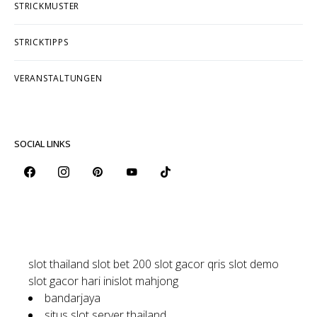
STRICKMUSTER
STRICKTIPPS
VERANSTALTUNGEN
SOCIAL LINKS
slot thailand
slot bet 200
slot gacor qris
slot demo
slot gacor hari ini
slot mahjong
bandarjaya
situs slot server thailand