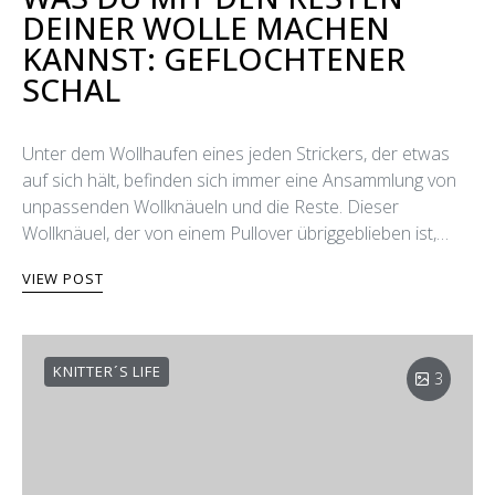
DEINER WOLLE MACHEN
KANNST: GEFLOCHTENER
SCHAL
Unter dem Wollhaufen eines jeden Strickers, der etwas
auf sich hält, befinden sich immer eine Ansammlung von
unpassenden Wollknäueln und die Reste. Dieser
Wollknäuel, der von einem Pullover übriggeblieben ist,…
VIEW POST
KNITTER´S LIFE
3