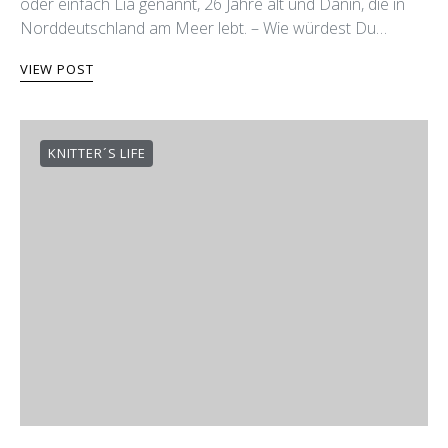
oder einfach Lia genannt, 26 Jahre alt und Dänin, die in
Norddeutschland am Meer lebt. – Wie würdest Du…
VIEW POST
KNITTER´S LIFE