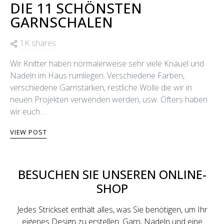
DIE 11 SCHÖNSTEN
GARNSCHALEN
1K shares
Wir Knitter haben normalerweise sehr viele Knäuel und
Nadeln im Haus rumliegen. Verschiedene Farben,
verschiedene Garnstärken, restliche Wolle die wir in
neuen Projekten verwenden werden, usw. Öfters haben
wir euch…
VIEW POST
BESUCHEN SIE UNSEREN ONLINE-
SHOP
Jedes Strickset enthält alles, was Sie benötigen, um Ihr
eigenes Design zu erstellen: Garn, Nadeln und eine