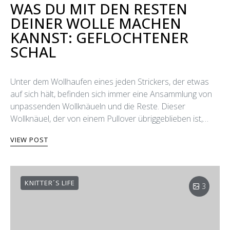
WAS DU MIT DEN RESTEN
DEINER WOLLE MACHEN
KANNST: GEFLOCHTENER
SCHAL
Unter dem Wollhaufen eines jeden Strickers, der etwas
auf sich hält, befinden sich immer eine Ansammlung von
unpassenden Wollknäueln und die Reste. Dieser
Wollknäuel, der von einem Pullover übriggeblieben ist,…
VIEW POST
KNITTER´S LIFE
3