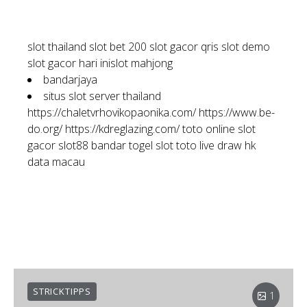
slot thailand
slot bet 200
slot gacor qris
slot demo
slot gacor hari ini
slot mahjong
bandarjaya
situs slot server thailand
https://chaletvrhovikopaonika.com/
https://www.be-
do.org/
https://kdreglazing.com/
toto online
slot
gacor
slot88
bandar togel
slot toto
live draw hk
data macau
STRICKTIPPS
1