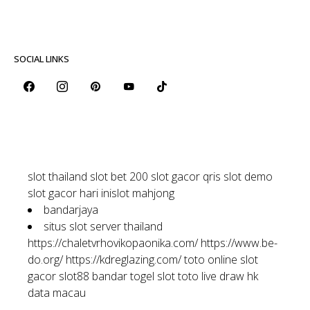
SOCIAL LINKS
slot thailand
slot bet 200
slot gacor qris
slot demo
slot gacor hari ini
slot mahjong
bandarjaya
situs slot server thailand
https://chaletvrhovikopaonika.com/
https://www.be-
do.org/
https://kdreglazing.com/
toto online
slot
gacor
slot88
bandar togel
slot toto
live draw hk
data macau