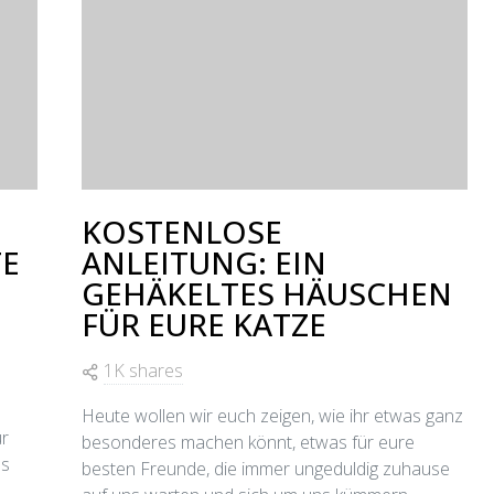
KOSTENLOSE
TE
ANLEITUNG: EIN
GEHÄKELTES HÄUSCHEN
FÜR EURE KATZE
1K shares
Heute wollen wir euch zeigen, wie ihr etwas ganz
ür
besonderes machen könnt, etwas für eure
as
besten Freunde, die immer ungeduldig zuhause