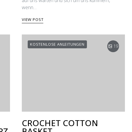
auf uns warten und sich um uns kümmern,
wenn…
VIEW POST
KOSTENLOSE ANLEITUNGEN
19
CROCHET COTTON
RZ
BASKET