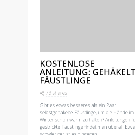
KOSTENLOSE
ANLEITUNG: GEHÄKEL
FÄUSTLINGE
73 shares
Gibt es etwas besseres als ein Paar
selbstgehäkelte Fäustlinge, um die Hände im
Winter schön warm zu halten? Anleitungen f
gestrickte Fäustlinge findet man überall. Etw
schwieriger ist es hingegen,…