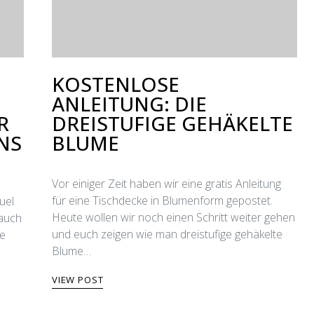
KOSTENLOSE
ANLEITUNG: DIE
R
DREISTUFIGE GEHÄKELTE
NS
BLUME
Vor einiger Zeit haben wir eine gratis Anleitung
für eine Tischdecke in Blumenform gepostet.
uel
Heute wollen wir noch einen Schritt weiter gehen
 auch
und euch zeigen wie man dreistufige gehäkelte
ue
Blume…
VIEW POST