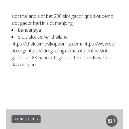
slot thailand
slot bet 200
slot gacor qris
slot demo
slot gacor hari ini
slot mahjong
bandarjaya
situs slot server thailand
https://chaletvrhovikopaonika.com/
https://www.be-
do.org/
https://kdreglazing.com/
toto online
slot
gacor
slot88
bandar togel
slot toto
live draw hk
data macau
STRICKTIPPS
1