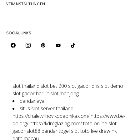
VERANSTALTUNGEN
SOCIAL LINKS
slot thailand
slot bet 200
slot gacor qris
slot demo
slot gacor hari ini
slot mahjong
bandarjaya
situs slot server thailand
https://chaletvrhovikopaonika.com/
https://www.be-
do.org/
https://kdreglazing.com/
toto online
slot
gacor
slot88
bandar togel
slot toto
live draw hk
data macau