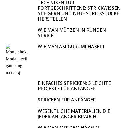
TECHNIKEN FÜR
FORTGESCHRITTENE: STRICKWISSEN
STEIGERN UND NEUE STRICKSTÜCKE
HERSTELLEN
WIE MAN MÜTZEN IN RUNDEN
STRICKT
WIE MAN AMIGURUMI HÄKELT
EINFACHES STRICKEN: 5 LEICHTE
PROJEKTE FÜR ANFÄNGER
STRICKEN FÜR ANFÄNGER
WESENTLICHE MATERIALIEN DIE
JEDER ANFÄNGER BRAUCHT
WIE MAN MIT DEM HÄKELN