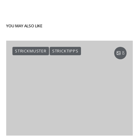
YOU MAY ALSO LIKE
STRICKMUSTER
STRICKTIPPS
8