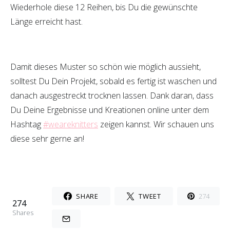
Wiederhole diese 12 Reihen, bis Du die gewünschte
Länge erreicht hast.
Damit dieses Muster so schön wie möglich aussieht,
solltest Du Dein Projekt, sobald es fertig ist waschen und
danach ausgestreckt trocknen lassen. Dank daran, dass
Du Deine Ergebnisse und Kreationen online unter dem
Hashtag
#weareknitters
zeigen kannst. Wir schauen uns
diese sehr gerne an!
SHARE
TWEET
274
274
Shares