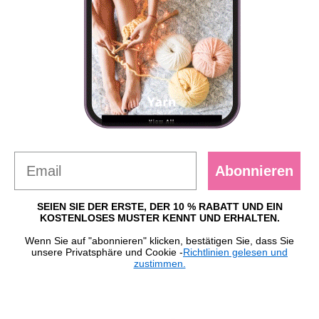
Abonnieren
SEIEN SIE DER ERSTE, DER 10 % RABATT UND EIN
KOSTENLOSES MUSTER KENNT UND ERHALTEN.
Wenn Sie auf "abonnieren" klicken, bestätigen Sie, dass Sie
unsere Privatsphäre und Cookie -
Richtlinien gelesen und
zustimmen.