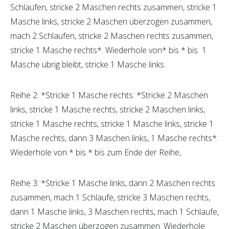
Schlaufen, stricke 2 Maschen rechts zusammen, stricke 1
Masche links, stricke 2 Maschen überzogen zusammen,
mach 2 Schlaufen, stricke 2 Maschen rechts zusammen,
stricke 1 Masche rechts*. Wiederhole von* bis * bis 1
Masche übrig bleibt, stricke 1 Masche links.
Reihe 2: *Stricke 1 Masche rechts. *Stricke 2 Maschen
links, stricke 1 Masche rechts, stricke 2 Maschen links,
stricke 1 Masche rechts, stricke 1 Masche links, stricke 1
Masche rechts, dann 3 Maschen links, 1 Masche rechts*.
Wiederhole von * bis * bis zum Ende der Reihe,
Reihe 3: *Stricke 1 Masche links, dann 2 Maschen rechts
zusammen, mach 1 Schlaufe, stricke 3 Maschen rechts,
dann 1 Masche links, 3 Maschen rechts, mach 1 Schlaufe,
stricke 2 Maschen überzogen zusammen. Wiederhole