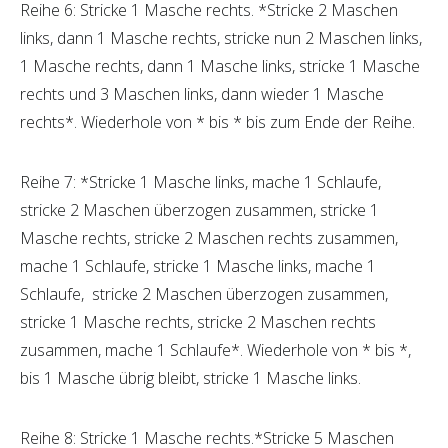
Reihe 6: Stricke 1 Masche rechts. *Stricke 2 Maschen
links, dann 1 Masche rechts, stricke nun 2 Maschen links,
1 Masche rechts, dann 1 Masche links, stricke 1 Masche
rechts und 3 Maschen links, dann wieder 1 Masche
rechts*. Wiederhole von * bis * bis zum Ende der Reihe.
Reihe 7: *Stricke 1 Masche links, mache 1 Schlaufe,
stricke 2 Maschen überzogen zusammen, stricke 1
Masche rechts, stricke 2 Maschen rechts zusammen,
mache 1 Schlaufe, stricke 1 Masche links, mache 1
Schlaufe, stricke 2 Maschen überzogen zusammen,
stricke 1 Masche rechts, stricke 2 Maschen rechts
zusammen, mache 1 Schlaufe*. Wiederhole von * bis *,
bis 1 Masche übrig bleibt, stricke 1 Masche links.
Reihe 8: Stricke 1 Masche rechts.*Stricke 5 Maschen