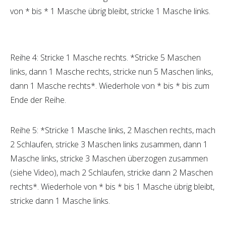
von * bis * 1 Masche übrig bleibt, stricke 1 Masche links.
Reihe 4: Stricke 1 Masche rechts. *Stricke 5 Maschen
links, dann 1 Masche rechts, stricke nun 5 Maschen links,
dann 1 Masche rechts*. Wiederhole von * bis * bis zum
Ende der Reihe.
Reihe 5: *Stricke 1 Masche links, 2 Maschen rechts, mach
2 Schlaufen, stricke 3 Maschen links zusammen, dann 1
Masche links, stricke 3 Maschen überzogen zusammen
(siehe Video), mach 2 Schlaufen, stricke dann 2 Maschen
rechts*. Wiederhole von * bis * bis 1 Masche übrig bleibt,
stricke dann 1 Masche links.