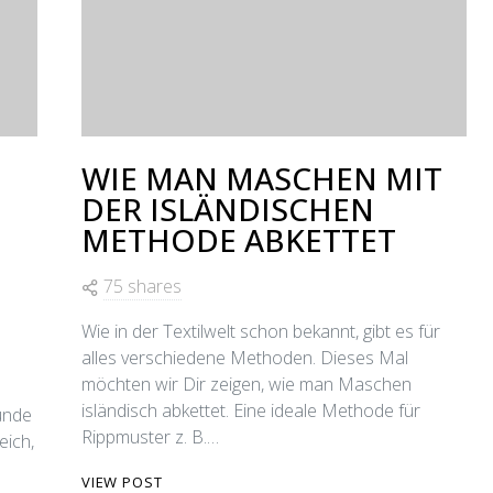
WIE MAN MASCHEN MIT
DER ISLÄNDISCHEN
METHODE ABKETTET
75 shares
Wie in der Textilwelt schon bekannt, gibt es für
alles verschiedene Methoden. Dieses Mal
möchten wir Dir zeigen, wie man Maschen
isländisch abkettet. Eine ideale Methode für
runde
Rippmuster z. B.…
eich,
VIEW POST