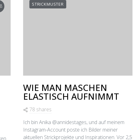
STRICKMUSTER
8
WIE MAN MASCHEN
ELASTISCH AUFNIMMT
78 shares
Ich bin Anika @annidestages, und auf meinem
Instagram-Account poste ich Bilder meiner
aktuellen Strickprojekte und Inspirationen. Vor 2,5
ken