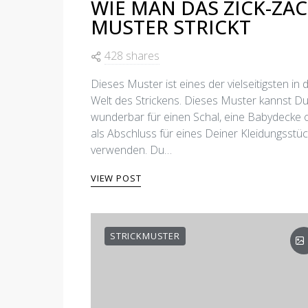
WIE MAN DAS ZICK-ZAC
MUSTER STRICKT
428 shares
Dieses Muster ist eines der vielseitigsten in 
Welt des Strickens. Dieses Muster kannst D
wunderbar für einen Schal, eine Babydecke 
als Abschluss für eines Deiner Kleidungsstü
verwenden. Du…
VIEW POST
STRICKMUSTER