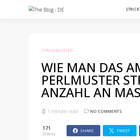
STRICK
STRICKMUSTER
WIE MAN DAS A
PERLMUSTER ST
ANZAHL AN MA
1 minute read
NO COMMENTS
171
SHARE
TWEET
Shares