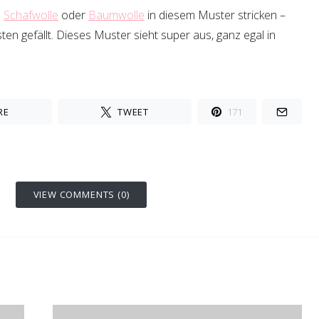
n
Schafwolle
oder
Baumwolle
in diesem Muster stricken –
n gefällt. Dieses Muster sieht super aus, ganz egal in
RE
TWEET
171
VIEW COMMENTS (0)