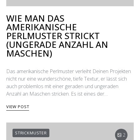
WIE MAN DAS
AMERIKANISCHE
PERLMUSTER STRICKT
(UNGERADE ANZAHL AN
MASCHEN)
Das amerikanische Perlmuster verleiht Deinen Projekten
nicht nur eine wunderschöne, tiefe Textur, er lässt sich
auch problemlos mit einer geraden und ungeraden
Anzahl an Maschen stricken. Es ist eines der…
VIEW POST