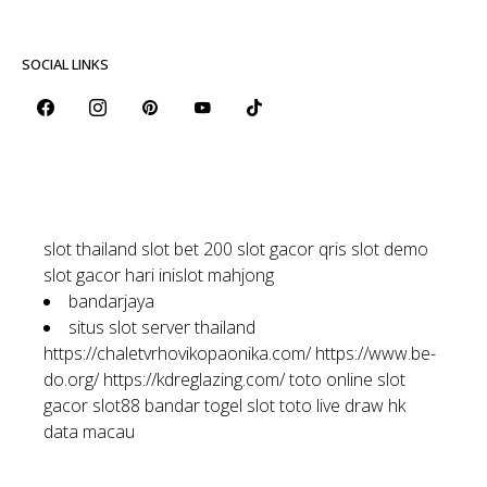
VERANSTALTUNGEN
SOCIAL LINKS
slot thailand
slot bet 200
slot gacor qris
slot demo
slot gacor hari ini
slot mahjong
bandarjaya
situs slot server thailand
https://chaletvrhovikopaonika.com/
https://www.be-
do.org/
https://kdreglazing.com/
toto online
slot
gacor
slot88
bandar togel
slot toto
live draw hk
data macau