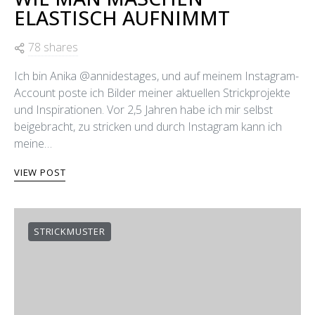
WIE MAN MASCHEN
ELASTISCH AUFNIMMT
78 shares
Ich bin Anika @annidestages, und auf meinem Instagram-
Account poste ich Bilder meiner aktuellen Strickprojekte
und Inspirationen. Vor 2,5 Jahren habe ich mir selbst
beigebracht, zu stricken und durch Instagram kann ich
meine…
VIEW POST
STRICKMUSTER