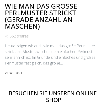
WIE MAN DAS GROSSE
PERLMUSTER STRICKT
(GERADE ANZAHL AN
MASCHEN)
562 shares
Heute zeigen wir euch wie man das große Perlmuster
strickt, ein Muster, welches dem einfachen Perlmuster
sehr ähnlich ist. Im Grunde sind einfaches und großes
Perlmuster fast gleich, das große…
VIEW POST
BESUCHEN SIE UNSEREN ONLINE-
SHOP