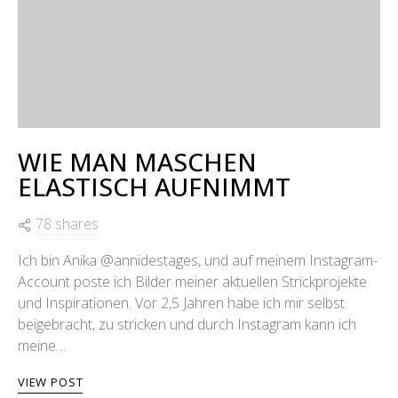
WIE MAN MASCHEN
ELASTISCH AUFNIMMT
78 shares
Ich bin Anika @annidestages, und auf meinem Instagram-
Account poste ich Bilder meiner aktuellen Strickprojekte
und Inspirationen. Vor 2,5 Jahren habe ich mir selbst
beigebracht, zu stricken und durch Instagram kann ich
meine…
VIEW POST