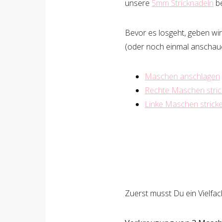
unsere
5mm Stricknadeln
be
Bevor es losgeht, geben wir
(oder noch einmal anschauen
Maschen anschlagen
Rechte Maschen stri
Linke Maschen strick
Zuerst musst Du ein Vielf