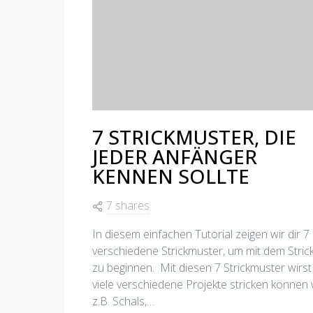
7 STRICKMUSTER, DIE
JEDER ANFÄNGER
KENNEN SOLLTE
7 shares
In diesem einfachen Tutorial zeigen wir dir 7
verschiedene Strickmuster, um mit dem Stric
zu beginnen. Mit diesen 7 Strickmuster wirst
viele verschiedene Projekte stricken können 
z.B. Schals,…