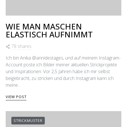
WIE MAN MASCHEN
ELASTISCH AUFNIMMT
78 shares
Ich bin Anika @annidestages, und auf meinem Instagram-
Account poste ich Bilder meiner aktuellen Strickprojekte
und Inspirationen. Vor 2,5 Jahren habe ich mir selbst
beigebracht, zu stricken und durch Instagram kann ich
meine…
VIEW POST
STRICKMUSTER