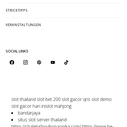
STRICKTIPPS
VERANSTALTUNGEN
SOCIAL LINKS
slot thailand
slot bet 200
slot gacor qris
slot demo
slot gacor hari ini
slot mahjong
bandarjaya
situs slot server thailand
https://chaletvrhovikopaonika.com/
https://www.be-