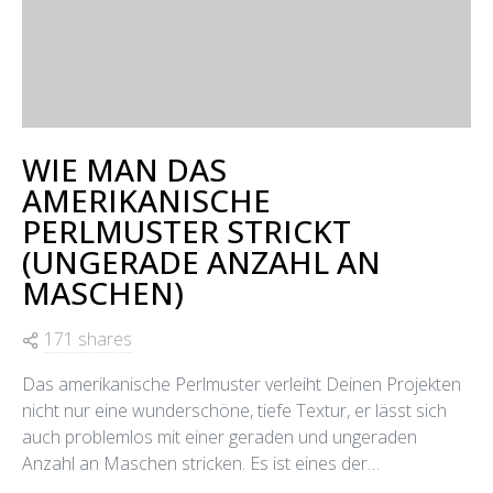
WIE MAN DAS
AMERIKANISCHE
PERLMUSTER STRICKT
(UNGERADE ANZAHL AN
MASCHEN)
171 shares
Das amerikanische Perlmuster verleiht Deinen Projekten
nicht nur eine wunderschöne, tiefe Textur, er lässt sich
auch problemlos mit einer geraden und ungeraden
Anzahl an Maschen stricken. Es ist eines der…