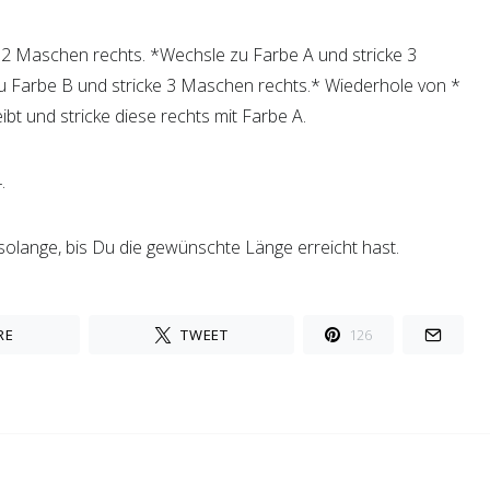
d stricke diese links mit Farbe B.
B 2 Maschen rechts. *Wechsle zu Farbe A und stricke 3
 Farbe B und stricke 3 Maschen rechts.* Wiederhole von *
eibt und stricke diese rechts mit Farbe A.
.
solange, bis Du die gewünschte Länge erreicht hast.
RE
TWEET
126