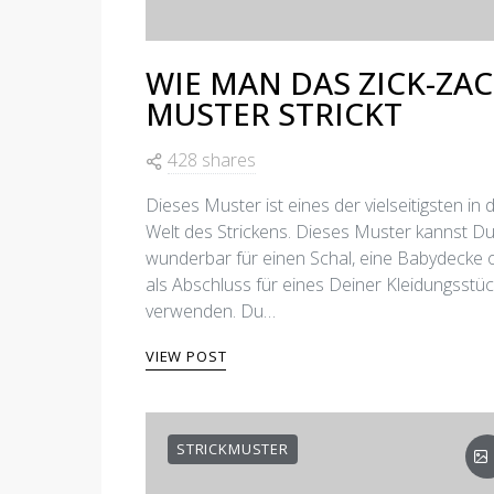
WIE MAN DAS ZICK-ZAC
MUSTER STRICKT
428 shares
Dieses Muster ist eines der vielseitigsten in 
Welt des Strickens. Dieses Muster kannst D
wunderbar für einen Schal, eine Babydecke 
als Abschluss für eines Deiner Kleidungsstü
verwenden. Du…
VIEW POST
STRICKMUSTER