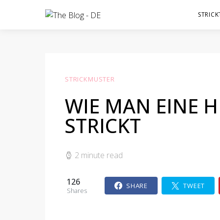
STRICK
STRICKMUSTER
WIE MAN EINE H
STRICKT
2 minute read
126
SHARE
TWEET
Shares