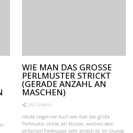
WIE MAN DAS GROSSE
PERLMUSTER STRICKT
(GERADE ANZAHL AN
N
MASCHEN)
562 shares
Heute zeigen wir euch wie man das große
Perlmuster strickt, ein Muster, welches dem