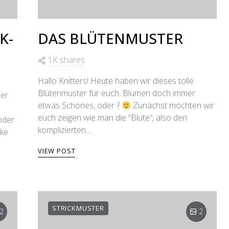
K-
DAS BLÜTENMUSTER
1K shares
Hallo Knitters! Heute haben wir dieses tolle
Blütenmuster für euch. Blumen doch immer
der
etwas Schönes, oder ?
Zunächst möchten wir
u
euch zeigen wie man die “Blüte”, also den
oder
komplizierten…
cke
VIEW POST
STRICKMUSTER
2
2