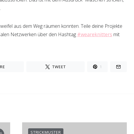
.
 Zweifel aus dem Weg räumen konnten. Teile deine Projekte
zialen Netzwerken über den Hashtag
#weareknitters
mit
RE
TWEET
1
STRICKMUSTER