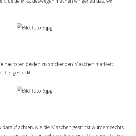
rt, beide links, deswegen machen wir genau das, wir
die nächsten beiden zu strickenden Maschen markiert:
chts gestrickt.
o darauf achten, wie die Maschen gestrickt wurden: rechts
 abzustricken. Das ist mit dem Ausdruck “Maschen stricken,