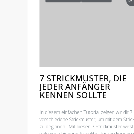
7 STRICKMUSTER, DIE
JEDER ANFÄNGER
KENNEN SOLLTE
In diesem einfachen Tutorial zeigen wir dir 7
verschiedene Strickmuster, um mit dem Stric
zu beginnen. Mit diesen 7 Strickmuster wirst
viele verschiedene Projekte stricken können 