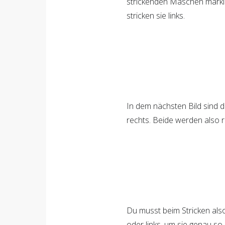
strickenden Maschen markie
stricken sie links.
In dem nächsten Bild sind 
rechts. Beide werden also re
Du musst beim Stricken als
oder links, um sie genau so