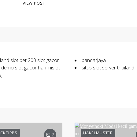
VIEW POST
iland
slot bet 200
slot gacor
bandarjaya
t demo
slot gacor hari ini
slot
situs slot server thailand
g
ICKTIPPS
HÄKELMUSTER
2