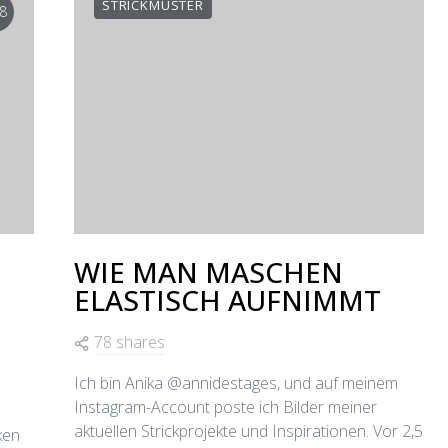
STRICKMUSTER
8
WIE MAN MASCHEN
ELASTISCH AUFNIMMT
78 shares
Ich bin Anika @annidestages, und auf meinem
Instagram-Account poste ich Bilder meiner
aktuellen Strickprojekte und Inspirationen. Vor 2,5
ken