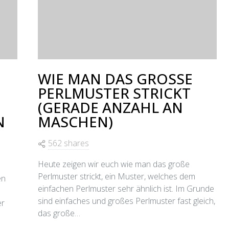
WIE MAN DAS GROSSE
PERLMUSTER STRICKT
(GERADE ANZAHL AN
N
MASCHEN)
562 shares
Heute zeigen wir euch wie man das große
Perlmuster strickt, ein Muster, welches dem
en
einfachen Perlmuster sehr ähnlich ist. Im Grunde
e
sind einfaches und großes Perlmuster fast gleich,
er
das große…