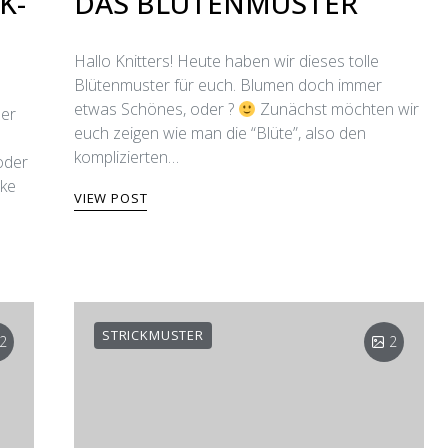
K-
DAS BLÜTENMUSTER
Hallo Knitters! Heute haben wir dieses tolle
Blütenmuster für euch. Blumen doch immer
etwas Schönes, oder ?
Zunächst möchten wir
der
euch zeigen wie man die “Blüte”, also den
u
komplizierten…
oder
cke
VIEW POST
STRICKMUSTER
2
2