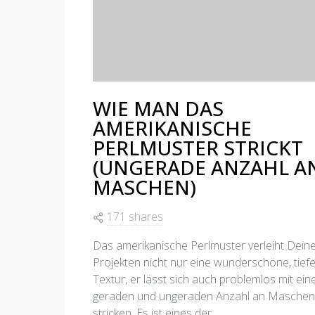
WIE MAN DAS
AMERIKANISCHE
PERLMUSTER STRICKT
(UNGERADE ANZAHL A
MASCHEN)
171 shares
Das amerikanische Perlmuster verleiht Dein
Projekten nicht nur eine wunderschöne, tief
Textur, er lässt sich auch problemlos mit ein
geraden und ungeraden Anzahl an Maschen
stricken. Es ist eines der…