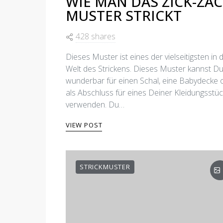
WIE MAN DAS ZICK-ZAC
MUSTER STRICKT
428 shares
Dieses Muster ist eines der vielseitigsten in 
Welt des Strickens. Dieses Muster kannst D
wunderbar für einen Schal, eine Babydecke 
als Abschluss für eines Deiner Kleidungsstü
verwenden. Du…
VIEW POST
STRICKMUSTER