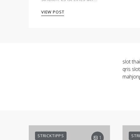
VIEW POST
slot tha
qris
slo
mahjon
STRICKTIPPS
STR
1