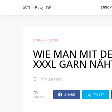
STRICK
STRICKMUSTER
WIE MAN MIT D
XXXL GARN NÄHT 
1 minute read
12
SHARE
TWEET
Shares