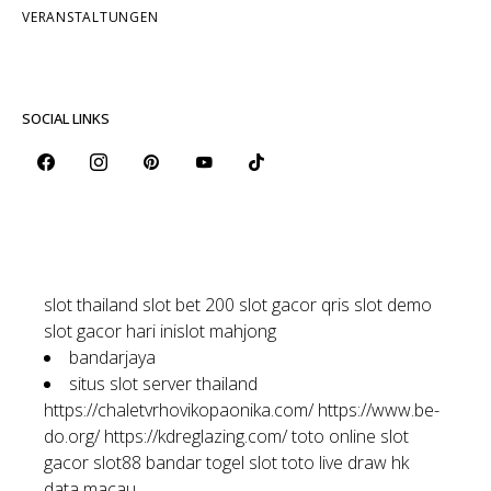
VERANSTALTUNGEN
SOCIAL LINKS
slot thailand
slot bet 200
slot gacor qris
slot demo
slot gacor hari ini
slot mahjong
bandarjaya
situs slot server thailand
https://chaletvrhovikopaonika.com/
https://www.be-
do.org/
https://kdreglazing.com/
toto online
slot
gacor
slot88
bandar togel
slot toto
live draw hk
data macau