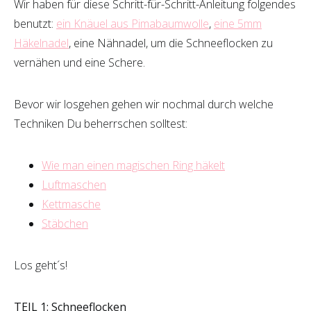
Wir haben für diese Schritt-für-Schritt-Anleitung folgendes
benutzt:
ein Knäuel aus Pimabaumwolle
,
eine 5mm
Häkelnadel
, eine Nähnadel, um die Schneeflocken zu
vernähen und eine Schere.
Bevor wir losgehen gehen wir nochmal durch welche
Techniken Du beherrschen solltest:
Wie man einen magischen Ring häkelt
Luftmas
chen
Kettmasche
Stäbchen
Los geht´s!
TEIL 1: Schneeflocken