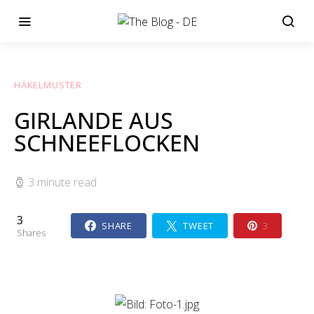
HÄKELMUSTER
GIRLANDE AUS
SCHNEEFLOCKEN
3 minute read
3
SHARE
TWEET
3
Shares