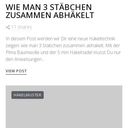
WIE MAN 3 STÄBCHEN
ZUSAMMEN ABHÄKELT
11 shares
In diesem Post werden wir Dir eine neue Häkeltechnik
zeigen: wie man 3 Stäbchen zusammen abhäkelt. Mit der
Pima Baumwolle und der 5 mm Häkelnadel musst Du nur
den Anweisungen…
VIEW POST
HÄKELMUSTER