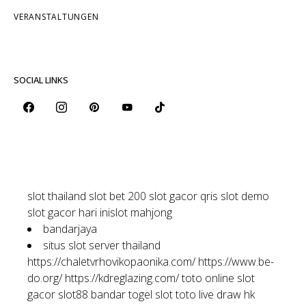
VERANSTALTUNGEN
SOCIAL LINKS
slot thailand
slot bet 200
slot gacor qris
slot demo
slot gacor hari ini
slot mahjong
bandarjaya
situs slot server thailand
https://chaletvrhovikopaonika.com/
https://www.be-
do.org/
https://kdreglazing.com/
toto online
slot
gacor
slot88
bandar togel
slot toto
live draw hk