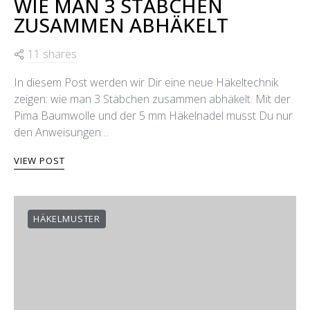
WIE MAN 3 STÄBCHEN
ZUSAMMEN ABHÄKELT
11 shares
In diesem Post werden wir Dir eine neue Häkeltechnik
zeigen: wie man 3 Stäbchen zusammen abhäkelt. Mit der
Pima Baumwolle und der 5 mm Häkelnadel musst Du nur
den Anweisungen…
VIEW POST
HÄKELMUSTER