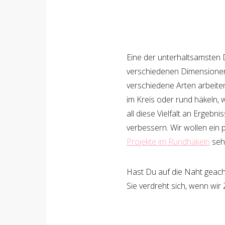
15
Shares
Eine der unterhaltsamsten D
verschiedenen Dimensionen
verschiedene Arten arbeite
im Kreis oder rund häkeln,
all diese Vielfalt an Ergeb
verbessern. Wir wollen ein 
15
Projekte im Rundhäkeln
sehr
Hast Du auf die Naht geacht
Sie verdreht sich, wenn wir