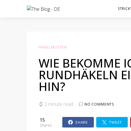
STRICK
HÄKELMUSTER
WIE BEKOMME I
RUNDHÄKELN EI
HIN?
2 minute read
NO COMMENTS
15
SHARE
TWEET
Shares