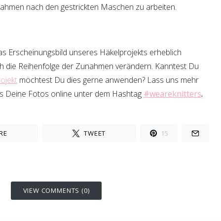
Zunahmen nach den gestrickten Maschen zu arbeiten.
as Erscheinungsbild unseres Häkelprojekts erheblich
ch die Reihenfolge der Zunahmen verändern. Kanntest Du
ojekt
möchtest Du dies gerne anwenden? Lass uns mehr
ns Deine Fotos online unter dem Hashtag
#weareknitters
.
RE
TWEET
15
VIEW COMMENTS (0)