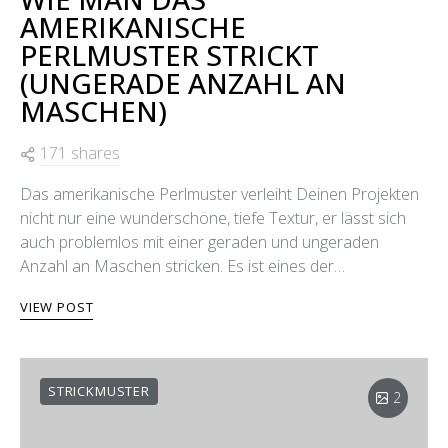
AMERIKANISCHE
PERLMUSTER STRICKT
(UNGERADE ANZAHL AN
MASCHEN)
171 shares
Das amerikanische Perlmuster verleiht Deinen Projekten
nicht nur eine wunderschöne, tiefe Textur, er lässt sich
auch problemlos mit einer geraden und ungeraden
Anzahl an Maschen stricken. Es ist eines der…
VIEW POST
STRICKMUSTER
2