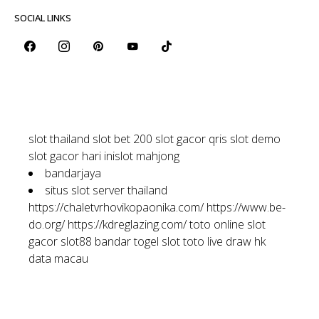
SOCIAL LINKS
slot thailand
slot bet 200
slot gacor qris
slot demo
slot gacor hari ini
slot mahjong
bandarjaya
situs slot server thailand
https://chaletvrhovikopaonika.com/
https://www.be-
do.org/
https://kdreglazing.com/
toto online
slot
gacor
slot88
bandar togel
slot toto
live draw hk
data macau