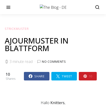
STRICKMUSTER
AJOURMUSTER IN
BLATTFORM
3 minute read
NO COMMENTS
10
SHARE
TWEET
10
Shares
Hallo
Knitters
,