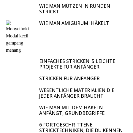
WIE MAN MÜTZEN IN RUNDEN
STRICKT
WIE MAN AMIGURUMI HÄKELT
EINFACHES STRICKEN: 5 LEICHTE
PROJEKTE FÜR ANFÄNGER
STRICKEN FÜR ANFÄNGER
WESENTLICHE MATERIALIEN DIE
JEDER ANFÄNGER BRAUCHT
WIE MAN MIT DEM HÄKELN
ANFÄNGT, GRUNDBEGRIFFE
6 FORTGESCHRITTENE
STRICKTECHNIKEN, DIE DU KENNEN