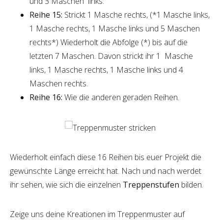
und 3 Maschen links.
Reihe 15:
Strickt 1 Masche rechts, (*1 Masche links,
1 Masche rechts, 1 Masche links und 5 Maschen
rechts*) Wiederholt die Abfolge (*) bis auf die
letzten 7 Maschen. Davon strickt ihr 1 Masche
links, 1 Masche rechts, 1 Masche links und 4
Maschen rechts.
Reihe 16:
Wie die anderen geraden Reihen.
Wiederholt einfach diese 16 Reihen bis euer Projekt die
gewünschte Länge erreicht hat. Nach und nach werdet
ihr sehen, wie sich die einzelnen
Treppenstufen
bilden.
Zeige uns deine Kreationen im Treppenmuster auf