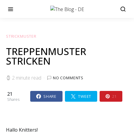
STRICKMUSTER
TREPPENMUSTER
STRICKEN
2 minute read
NO COMMENTS
21
SHARE
TWEET
21
Shares
Hallo Knitters!