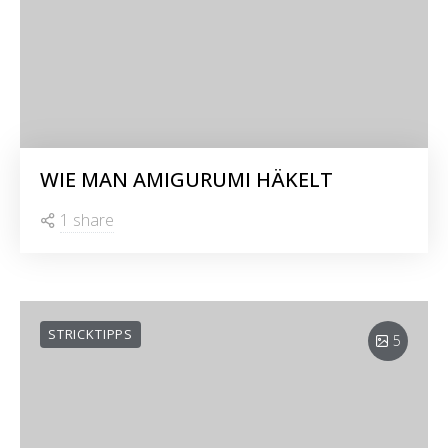
WIE MAN AMIGURUMI HÄKELT
1 share
STRICKTIPPS
5