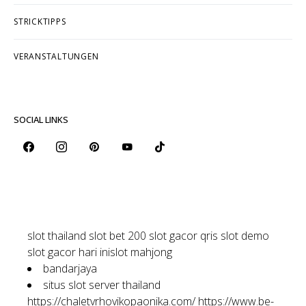
STRICKTIPPS
VERANSTALTUNGEN
SOCIAL LINKS
slot thailand
slot bet 200
slot gacor qris
slot demo
slot gacor hari ini
slot mahjong
bandarjaya
situs slot server thailand
https://chaletvrhovikopaonika.com/
https://www.be-