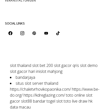
VERANSTALTUNGEN
SOCIAL LINKS
slot thailand
slot bet 200
slot gacor qris
slot demo
slot gacor hari ini
slot mahjong
bandarjaya
situs slot server thailand
https://chaletvrhovikopaonika.com/
https://www.be-
do.org/
https://kdreglazing.com/
toto online
slot
gacor
slot88
bandar togel
slot toto
live draw hk
data macau