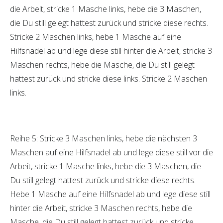
die Arbeit, stricke 1 Masche links, hebe die 3 Maschen,
die Du still gelegt hattest zurück und stricke diese rechts.
Stricke 2 Maschen links, hebe 1 Masche auf eine
Hilfsnadel ab und lege diese still hinter die Arbeit, stricke 3
Maschen rechts, hebe die Masche, die Du still gelegt
hattest zurück und stricke diese links. Stricke 2 Maschen
links.
Reihe 5: Stricke 3 Maschen links, hebe die nächsten 3
Maschen auf eine Hilfsnadel ab und lege diese still vor die
Arbeit, stricke 1 Masche links, hebe die 3 Maschen, die
Du still gelegt hattest zurück und stricke diese rechts.
Hebe 1 Masche auf eine Hilfsnadel ab und lege diese still
hinter die Arbeit, stricke 3 Maschen rechts, hebe die
Masche, die Du still gelegt hattest zurück und stricke