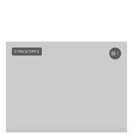
STRICKTIPPS
1