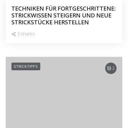
TECHNIKEN FÜR FORTGESCHRITTENE:
STRICKWISSEN STEIGERN UND NEUE
STRICKSTÜCKE HERSTELLEN
3 shares
STRICKTIPPS
2