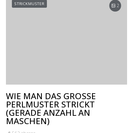
STRICKMUSTER
2
WIE MAN DAS GROSSE
PERLMUSTER STRICKT
(GERADE ANZAHL AN
MASCHEN)