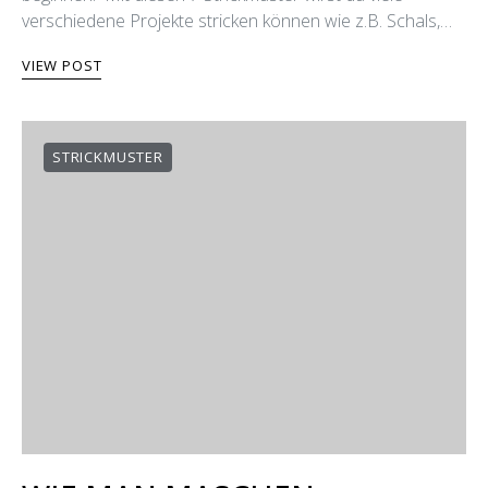
verschiedene Projekte stricken können wie z.B. Schals,…
VIEW POST
STRICKMUSTER