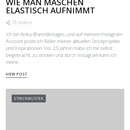
WIE MAN MASCHEN
ELASTISCH AUFNIMMT
78 shares
Ich bin Anika @annidestages, und auf meinem Instagram-
Account poste ich Bilder meiner aktuellen Strickprojekte
und Inspirationen. Vor 2,5 Jahren habe ich mir selbst
beigebracht, zu stricken und durch Instagram kann ich
meine…
VIEW POST
STRICKMUSTER