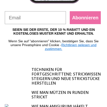
Abonnieren
SEIEN SIE DER ERSTE, DER 10 % RABATT UND EIN
KOSTENLOSES MUSTER KENNT UND ERHALTEN.
Wenn Sie auf "abonnieren" klicken, bestätigen Sie, dass Sie
unsere Privatsphäre und Cookie -
Richtlinien gelesen und
zustimmen.
TECHNIKEN FÜR
FORTGESCHRITTENE: STRICKWISSEN
STEIGERN UND NEUE STRICKSTÜCKE
HERSTELLEN
WIE MAN MÜTZEN IN RUNDEN
STRICKT
WIE MAN AMIGURUMI HÄKELT