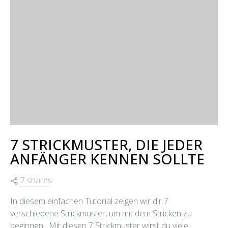
7 STRICKMUSTER, DIE JEDER
ANFÄNGER KENNEN SOLLTE
7 shares
In diesem einfachen Tutorial zeigen wir dir 7
verschiedene Strickmuster, um mit dem Stricken zu
beginnen. Mit diesen 7 Strickmuster wirst du viele