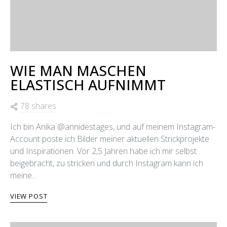
WIE MAN MASCHEN
ELASTISCH AUFNIMMT
78 shares
Ich bin Anika @annidestages, und auf meinem Instagram-
Account poste ich Bilder meiner aktuellen Strickprojekte
und Inspirationen. Vor 2,5 Jahren habe ich mir selbst
beigebracht, zu stricken und durch Instagram kann ich
meine…
VIEW POST