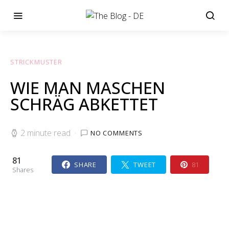
STRICKMUSTER
WIE MAN MASCHEN
SCHRÄG ABKETTET
2 minute read
NO COMMENTS
81
SHARE
TWEET
81
Shares