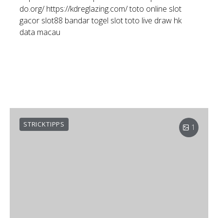
https://chaletvrhovikopaonika.com/
https://www.be-
do.org/
https://kdreglazing.com/
toto online
slot
gacor
slot88
bandar togel
slot toto
live draw hk
data macau
STRICKTIPPS
1