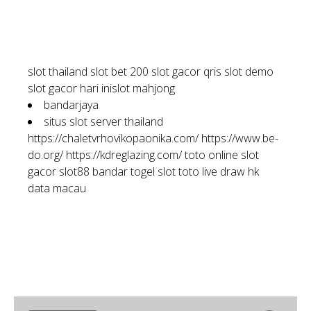
slot thailand
slot bet 200
slot gacor qris
slot demo
slot gacor hari ini
slot mahjong
bandarjaya
situs slot server thailand
https://chaletvrhovikopaonika.com/
https://www.be-
do.org/
https://kdreglazing.com/
toto online
slot
gacor
slot88
bandar togel
slot toto
live draw hk
data macau