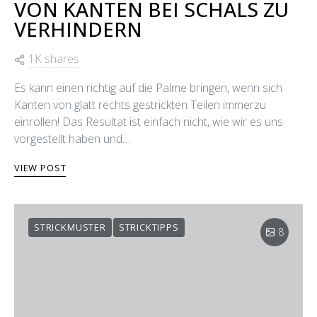
VON KANTEN BEI SCHALS ZU
VERHINDERN
1K shares
Es kann einen richtig auf die Palme bringen, wenn sich
Kanten von glatt rechts gestrickten Teilen immerzu
einrollen! Das Resultat ist einfach nicht, wie wir es uns
vorgestellt haben und…
VIEW POST
STRICKMUSTER
STRICKTIPPS
8