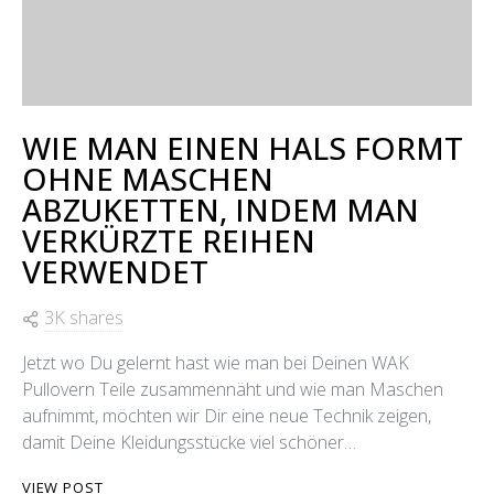
WIE MAN EINEN HALS FORMT
OHNE MASCHEN
ABZUKETTEN, INDEM MAN
VERKÜRZTE REIHEN
VERWENDET
3K shares
Jetzt wo Du gelernt hast wie man bei Deinen WAK
Pullovern Teile zusammennäht und wie man Maschen
aufnimmt, möchten wir Dir eine neue Technik zeigen,
damit Deine Kleidungsstücke viel schöner…
VIEW POST