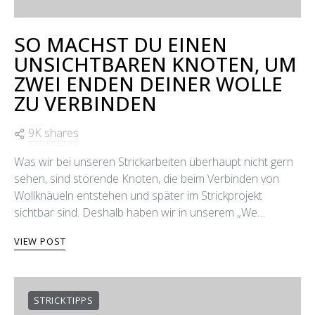
SO MACHST DU EINEN
UNSICHTBAREN KNOTEN, UM
ZWEI ENDEN DEINER WOLLE
ZU VERBINDEN
9K shares
Was wir bei unseren Strickarbeiten überhaupt nicht gern
sehen, sind störende Knoten, die beim Verbinden von
Wollknäueln entstehen und später im Strickprojekt
sichtbar sind. Deshalb haben wir in unserem „We…
VIEW POST
STRICKTIPPS