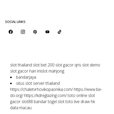
SOCIAL LINKS
slot thailand
slot bet 200
slot gacor qris
slot demo
slot gacor hari ini
slot mahjong
bandarjaya
situs slot server thailand
https://chaletvrhovikopaonika.com/
https://www.be-
do.org/
https://kdreglazing.com/
toto online
slot
gacor
slot88
bandar togel
slot toto
live draw hk
data macau