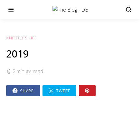
KNITTER´S LIFE
2019
2 minute read
SHARE
TWEET