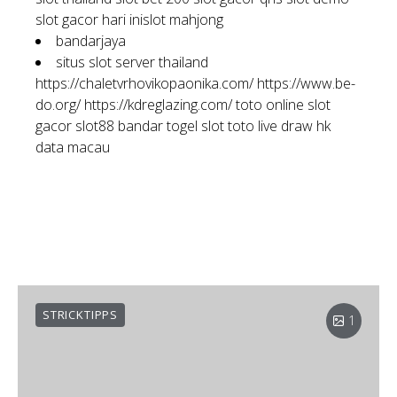
slot gacor hari ini
slot mahjong
bandarjaya
situs slot server thailand
https://chaletvrhovikopaonika.com/
https://www.be-
do.org/
https://kdreglazing.com/
toto online
slot
gacor
slot88
bandar togel
slot toto
live draw hk
data macau
STRICKTIPPS
1