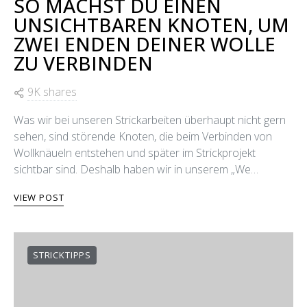
SO MACHST DU EINEN
UNSICHTBAREN KNOTEN, UM
ZWEI ENDEN DEINER WOLLE
ZU VERBINDEN
9K shares
Was wir bei unseren Strickarbeiten überhaupt nicht gern
sehen, sind störende Knoten, die beim Verbinden von
Wollknäueln entstehen und später im Strickprojekt
sichtbar sind. Deshalb haben wir in unserem „We…
VIEW POST
STRICKTIPPS