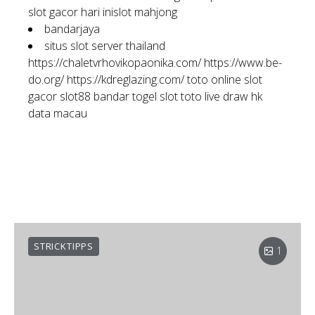
slot gacor hari ini
slot mahjong
bandarjaya
situs slot server thailand
https://chaletvrhovikopaonika.com/
https://www.be-
do.org/
https://kdreglazing.com/
toto online
slot
gacor
slot88
bandar togel
slot toto
live draw hk
data macau
STRICKTIPPS
1