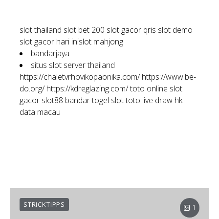
slot thailand
slot bet 200
slot gacor qris
slot demo
slot gacor hari ini
slot mahjong
bandarjaya
situs slot server thailand
https://chaletvrhovikopaonika.com/
https://www.be-
do.org/
https://kdreglazing.com/
toto online
slot
gacor
slot88
bandar togel
slot toto
live draw hk
data macau
STRICKTIPPS
1