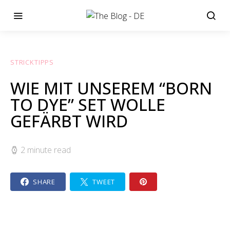
STRICKTIPPS
WIE MIT UNSEREM “BORN
TO DYE” SET WOLLE
GEFÄRBT WIRD
2 minute read
SHARE
TWEET