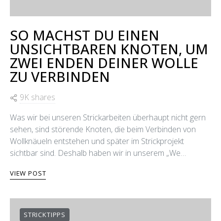
SO MACHST DU EINEN
UNSICHTBAREN KNOTEN, UM
ZWEI ENDEN DEINER WOLLE
ZU VERBINDEN
9K shares
Was wir bei unseren Strickarbeiten überhaupt nicht gern
sehen, sind störende Knoten, die beim Verbinden von
Wollknäueln entstehen und später im Strickprojekt
sichtbar sind. Deshalb haben wir in unserem „We…
VIEW POST
STRICKTIPPS