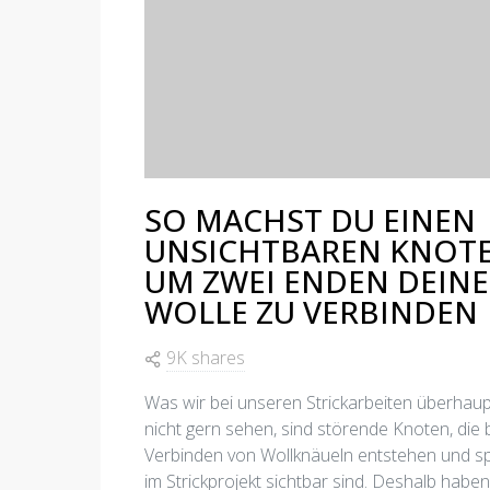
SO MACHST DU EINEN
UNSICHTBAREN KNOTE
UM ZWEI ENDEN DEIN
WOLLE ZU VERBINDEN
9K shares
Was wir bei unseren Strickarbeiten überhaup
nicht gern sehen, sind störende Knoten, die
Verbinden von Wollknäueln entstehen und s
im Strickprojekt sichtbar sind. Deshalb haben