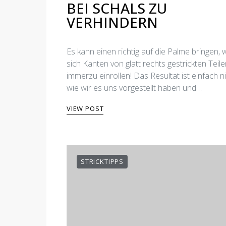
BEI SCHALS ZU
VERHINDERN
Es kann einen richtig auf die Palme bringen,
sich Kanten von glatt rechts gestrickten Teil
immerzu einrollen! Das Resultat ist einfach ni
wie wir es uns vorgestellt haben und…
VIEW POST
STRICKTIPPS