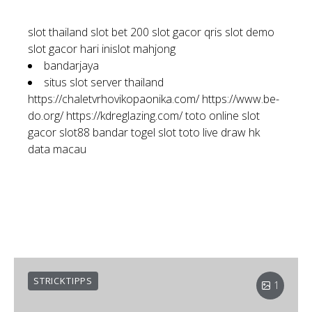
slot thailand
slot bet 200
slot gacor qris
slot demo
slot gacor hari ini
slot mahjong
bandarjaya
situs slot server thailand
https://chaletvrhovikopaonika.com/
https://www.be-
do.org/
https://kdreglazing.com/
toto online
slot
gacor
slot88
bandar togel
slot toto
live draw hk
data macau
STRICKTIPPS
1