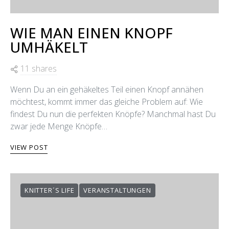
WIE MAN EINEN KNOPF
UMHÄKELT
11 shares
Wenn Du an ein gehäkeltes Teil einen Knopf annähen
möchtest, kommt immer das gleiche Problem auf: Wie
findest Du nun die perfekten Knöpfe? Manchmal hast Du
zwar jede Menge Knöpfe…
VIEW POST
KNITTER´S LIFE
VERANSTALTUNGEN