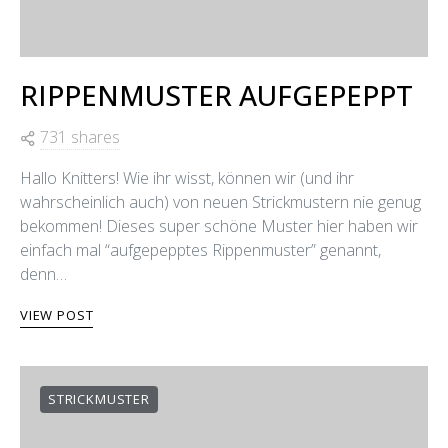
RIPPENMUSTER AUFGEPEPPT
731 shares
Hallo Knitters! Wie ihr wisst, können wir (und ihr
wahrscheinlich auch) von neuen Strickmustern nie genug
bekommen! Dieses super schöne Muster hier haben wir
einfach mal “aufgepepptes Rippenmuster” genannt,
denn…
VIEW POST
STRICKMUSTER